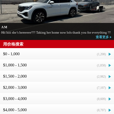
A M
Hii hiii she’s hereeeee!!!! Taking her home now lols thank you for everything !!!
查看更多
用价格搜索
$0 - 1,000
(1,208)
$1,000 - 1,500
(1,858)
$1,500 - 2,000
(2,982)
$2,000 - 3,000
(7,197)
$3,000 - 4,000
(8,609)
$4,000 - 5,000
(8,797)