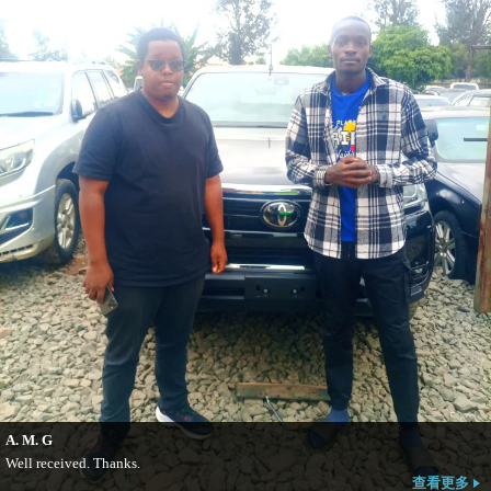
A. M. G
Well received. Thanks.
查看更多