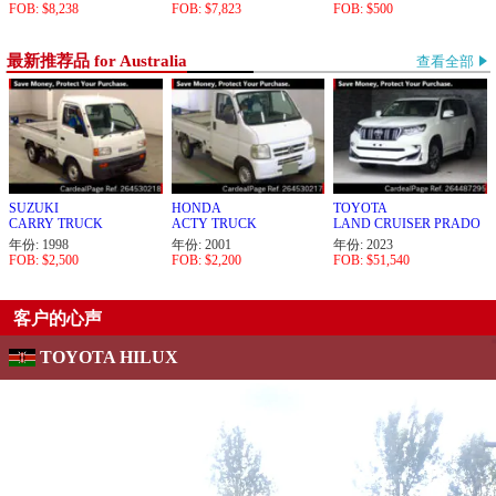
FOB: $8,238
FOB: $7,823
FOB: $500
最新推荐品 for Australia
查看全部
SUZUKI
HONDA
TOYOTA
CARRY TRUCK
ACTY TRUCK
LAND CRUISER PRADO
年份: 1998
年份: 2001
年份: 2023
FOB: $2,500
FOB: $2,200
FOB: $51,540
客户的心声
TOYOTA HILUX