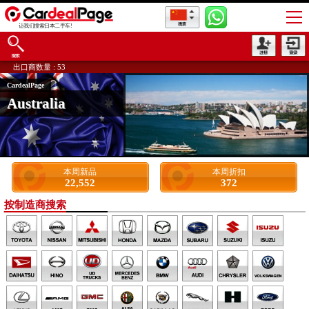
让我们搜索日本二手车!
库存总数 : 163,939
出口商数量 : 53
当地经销商数量 : 6
CardealPage
Australia
Australia
本周新品
本周折扣
22,552
372
按制造商搜索